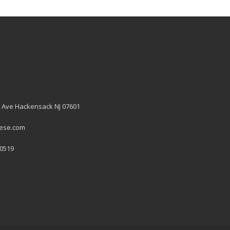
 Ave Hackensack NJ 07601
hese.com
 0519