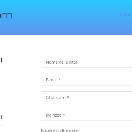
CASA
l
i
Numeri di parte