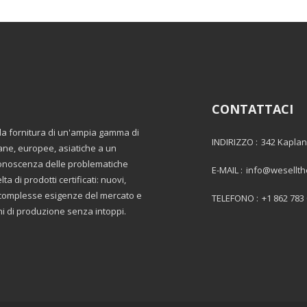
CONTATTACI
lla fornitura di un'ampia gamma di
INDIRIZZO :
342 Kaplan
ane, europee, asiatiche a un
 conoscenza delle problematiche
E-MAIL :
info@wesellt
a di prodotti certificati: nuovi,
le complesse esigenze del mercato e
TELEFONO :
+1 862 783
oni di produzione senza intoppi.