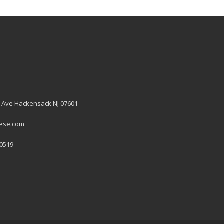
 Ave Hackensack NJ 07601
hese.com
 0519