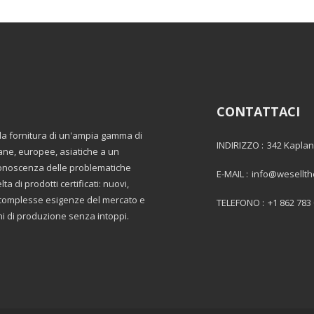
CONTATTACI
lla fornitura di un'ampia gamma di
INDIRIZZO :
342 Kaplan
ane, europee, asiatiche a un
 conoscenza delle problematiche
E-MAIL :
info@wesellt
a di prodotti certificati: nuovi,
le complesse esigenze del mercato e
TELEFONO :
+1 862 783
oni di produzione senza intoppi.