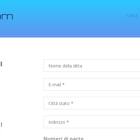
CASA
l
i
Numeri di parte