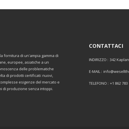
CONTATTACI
lla fornitura di un'ampia gamma di
INDIRIZZO :
342 Kaplan
ane, europee, asiatiche a un
 conoscenza delle problematiche
E-MAIL :
info@wesellt
a di prodotti certificati: nuovi,
le complesse esigenze del mercato e
TELEFONO :
+1 862 783
oni di produzione senza intoppi.