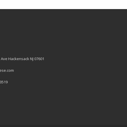
 Ave Hackensack NJ 07601
hese.com
 0519