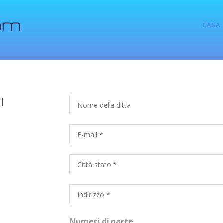
CASA
l
Numeri di parte