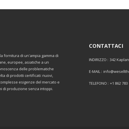
CONTATTACI
lla fornitura di un'ampia gamma di
INDIRIZZO :
342 Kaplan
ane, europee, asiatiche a un
 conoscenza delle problematiche
E-MAIL :
info@wesellt
a di prodotti certificati: nuovi,
le complesse esigenze del mercato e
TELEFONO :
+1 862 783
oni di produzione senza intoppi.