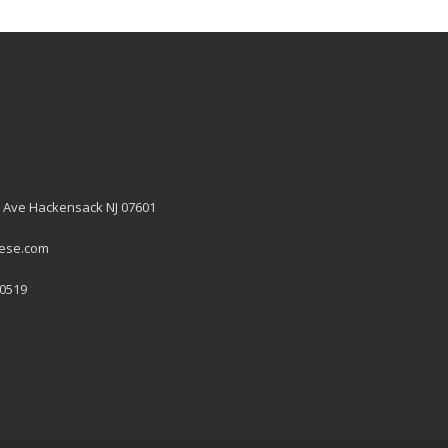
 Ave Hackensack NJ 07601
hese.com
 0519