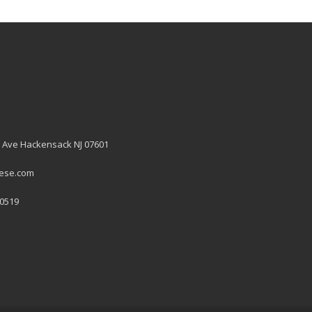
 Ave Hackensack NJ 07601
hese.com
 0519