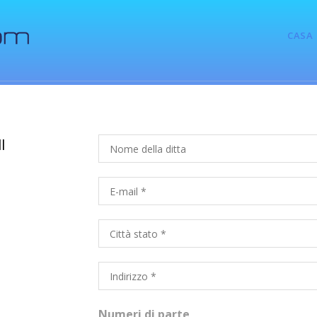
CASA
l
Numeri di parte