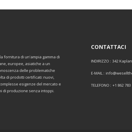
CONTATTACI
lla fornitura di un'ampia gamma di
INDIRIZZO :
342 Kaplan
ane, europee, asiatiche a un
 conoscenza delle problematiche
E-MAIL :
info@wesellt
a di prodotti certificati: nuovi,
le complesse esigenze del mercato e
TELEFONO :
+1 862 783
oni di produzione senza intoppi.