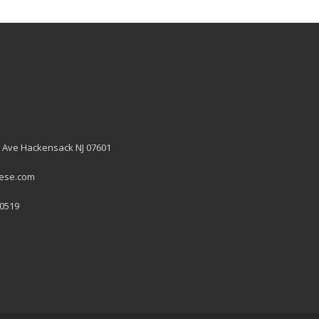
 Ave Hackensack NJ 07601
hese.com
 0519