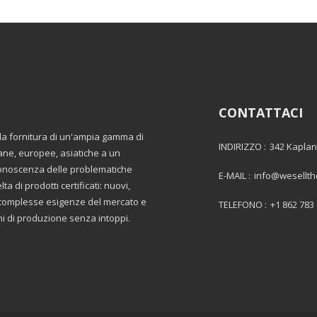
CONTATTACI
lla fornitura di un'ampia gamma di
INDIRIZZO :
342 Kaplan
ane, europee, asiatiche a un
 conoscenza delle problematiche
E-MAIL :
info@wesellt
a di prodotti certificati: nuovi,
le complesse esigenze del mercato e
TELEFONO :
+1 862 783
oni di produzione senza intoppi.