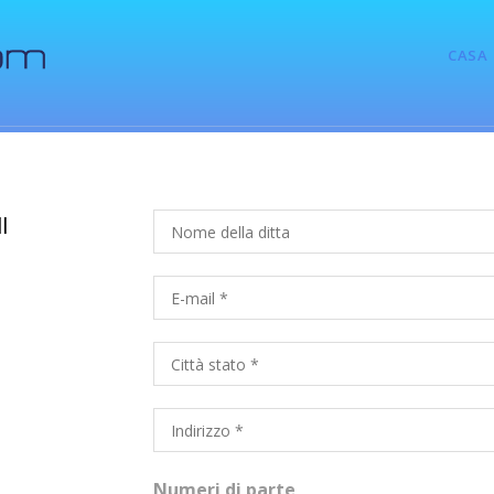
CASA
l
Numeri di parte