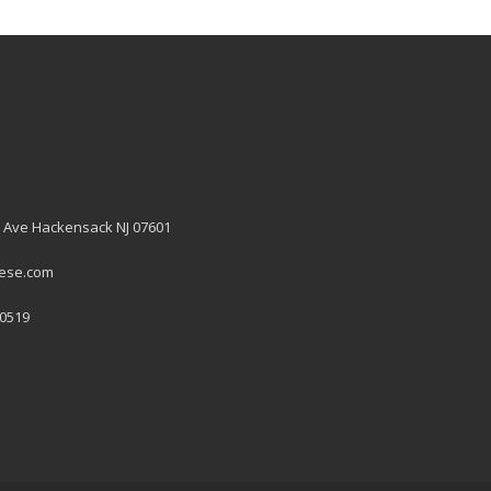
 Ave Hackensack NJ 07601
hese.com
 0519