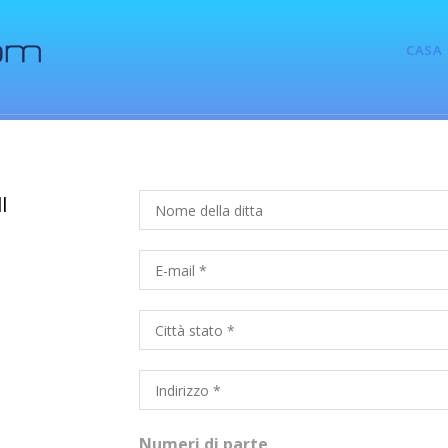
CASA
l
Numeri di parte