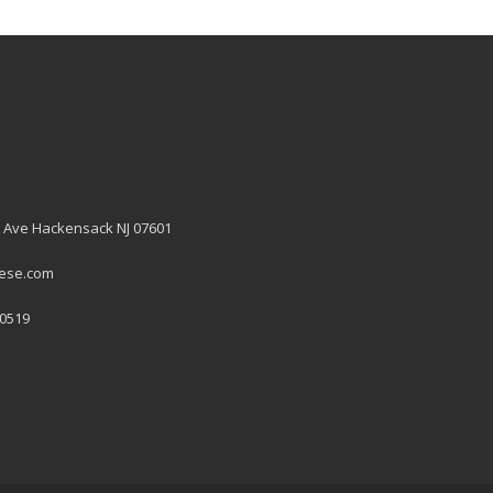
 Ave Hackensack NJ 07601
hese.com
 0519