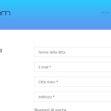
CASA
l
Numeri di parte